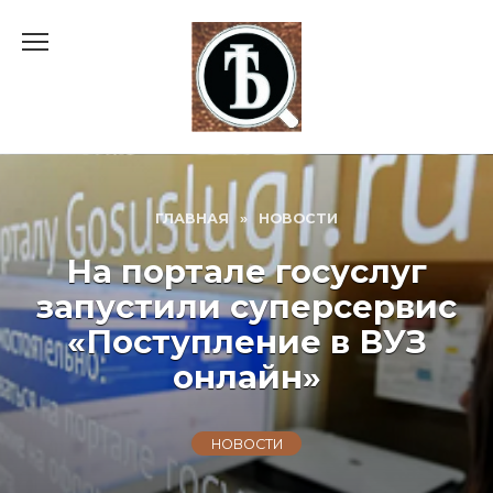
Перейти
к
содержанию
ГЛАВНАЯ
»
НОВОСТИ
На портале госуслуг
запустили суперсервис
«Поступление в ВУЗ
онлайн»
НОВОСТИ