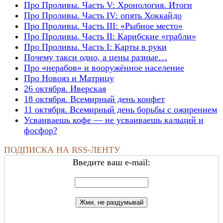
Про Проливы. Часть V: Хронология. Итоги
Про Проливы. Часть IV: опять Хоккайдо
Про Проливы. Часть III: «Рыбное место»
Про Проливы. Часть II: Карибские «грабли»
Про Проливы. Часть I: Карты в руки
Почему такси одно, а цены разные…
Про «нерабов» и вооружённое население
Про Новояз и Матрицу
26 октября. Иверская
18 октября. Всемирный день конфет
11 октября. Всемирный день борьбы с ожирением
Усваиваешь кофе — не усваиваешь кальций и
фосфор?
ПОДПИСКА НА RSS-ЛЕНТУ
Введите ваш e-mail: