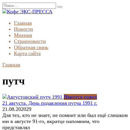
Перейти
Search
к
for:
содержанию
Главная
Новости
Мнения
Странновости
Обратная связь
Карта сайта
Главная
путч
Имеется повод
21 августа. День подавления путча 1991 г.
21.08.2020
29
Для тех, кто не знает, не помнит или был ещё слишком
юн в августе 91-го, вкратце напомним, что
представлял