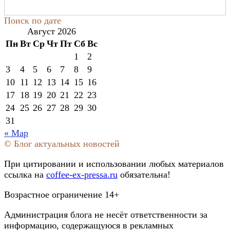
Поиск по дате
Август 2026
Пн
Вт
Ср
Чт
Пт
Сб
Вс
1
2
3
4
5
6
7
8
9
10
11
12
13
14
15
16
17
18
19
20
21
22
23
24
25
26
27
28
29
30
31
« Мар
© Блог актуальных новостей
При цитировании и использовании любых материалов
ссылка на
coffee-ex-pressa.ru
обязательна!
Возрастное ограничение 14+
Администрация блога не несёт ответственности за
информацию, содержащуюся в рекламных