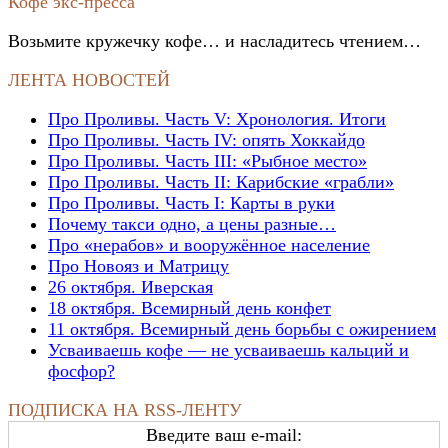
for:
Кофе экс-пресса
Возьмите кружечку кофе… и насладитесь чтением…
ЛЕНТА НОВОСТЕЙ
Про Проливы. Часть V: Хронология. Итоги
Про Проливы. Часть IV: опять Хоккайдо
Про Проливы. Часть III: «Рыбное место»
Про Проливы. Часть II: Карибские «грабли»
Про Проливы. Часть I: Карты в руки
Почему такси одно, а цены разные…
Про «нерабов» и вооружённое население
Про Новояз и Матрицу
26 октября. Иверская
18 октября. Всемирный день конфет
11 октября. Всемирный день борьбы с ожирением
Усваиваешь кофе — не усваиваешь кальций и
фосфор?
ПОДПИСКА НА RSS-ЛЕНТУ
Введите ваш e-mail: