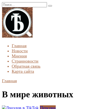
Перейти
Search
к
for:
содержанию
Главная
Новости
Мнения
Странновости
Обратная связь
Карта сайта
Главная
В мире животных
Персона