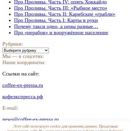
Про Проливы. Часть IV: опять Хоккайдо
Про Проливы. Часть III: «Рыбное место»
Про Проливы. Часть II: Карибские «грабли»
Про Проливы. Часть I: Карты в руки
Почему такси одно, а цены разные…
Про «нерабов» и вооружённое население
Рубрики:
Рубрики:
Мы — в соцсетях:
Наши координаты:
Ссылки на сайт:
coffee-ex-pressa.ru
кофеэкспресса.рф
E-mail:
news@coffee-ex-pressa.ru
Этот сайт использует cookie для хранения данных. Продолжая
© 2026 Кофе ЭКС-ПРЕССА
использовать сайт, Вы даете свое согласие на работу с этими файлами.