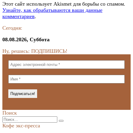
Этот сайт использует Akismet для борьбы со спамом.
Узнайте, как обрабатываются ваши данные
комментариев
.
Сегодня:
08.08.2026, Суббота
Ну, решись: ПОДПИШИСЬ!
Поиск
Search
for:
Кофе экс-пресса