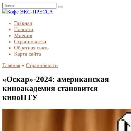
Перейти
Search
к
for:
содержанию
Главная
Новости
Мнения
Странновости
Обратная связь
Карта сайта
Главная
»
Странновости
«Оскар»-2024: американская
киноакадемия становится
киноПТУ