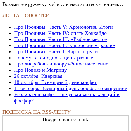
Возьмите кружечку кофе… и насладитесь чтением…
ЛЕНТА НОВОСТЕЙ
Про Проливы. Часть V: Хронология. Итоги
Про Проливы. Часть IV: опять Хоккайдо
Про Проливы. Часть III: «Рыбное место»
Про Проливы. Часть II: Карибские «грабли»
Про Проливы. Часть I: Карты в руки
Почему такси одно, а цены разные…
Про «нерабов» и вооружённое население
Про Новояз и Матрицу
26 октября. Иверская
18 октября. Всемирный день конфет
11 октября. Всемирный день борьбы с ожирением
Усваиваешь кофе — не усваиваешь кальций и
фосфор?
ПОДПИСКА НА RSS-ЛЕНТУ
Введите ваш e-mail: